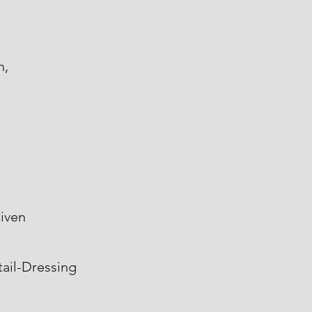
n,
l
liven
ail-Dressing