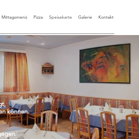
Mittagsmenü
Pizza
Speisekarte
Galerie
Kontakt
t,
ren können.
gegen.