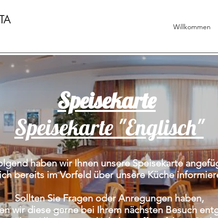
TTA
Willkommen
Speisekarte
Speisekarte "Englisch"
olgend haben wir Ihnen unsere Speisekarte angefüg
sich bereits im Vorfeld über unsere Küche informie
Sollten Sie Fragen oder Anregungen haben,
n wir diese gerne bei Ihrem nächsten Besuch ent